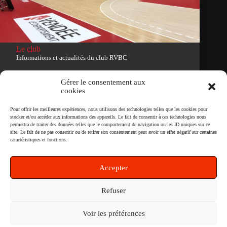
Le club
Informations et actualités du club RVBC
Voir le site du club
Gérer le consentement aux
cookies
Tous droits réservés
Pour offrir les meilleures expériences, nous utilisons des technologies telles que les cookies pour
stocker et/ou accéder aux informations des appareils. Le fait de consentir à ces technologies nous
permettra de traiter des données telles que le comportement de navigation ou les ID uniques sur ce
site. Le fait de ne pas consentir ou de retirer son consentement peut avoir un effet négatif sur certaines
Newsletter
caractéristiques et fonctions.
Accepter
S'inscrire
Refuser
Voir les préférences