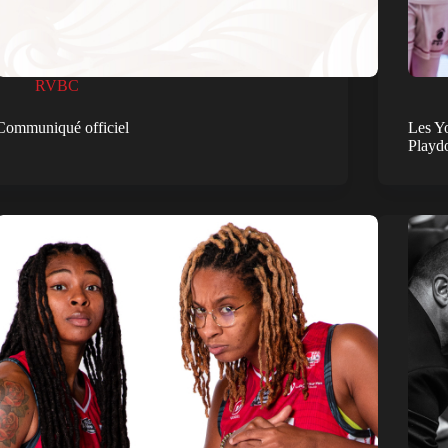
RVBC
Communiqué officiel
Les Yo
Playd