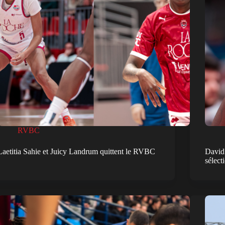
RVBC
Laetitia Sahie et Juicy Landrum quittent le RVBC
David
sélect