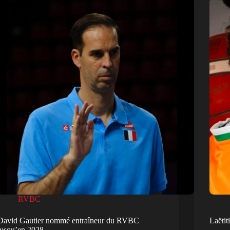
RVBC
David Gautier nommé entraîneur du RVBC
Laëtit
jusqu’en 2028