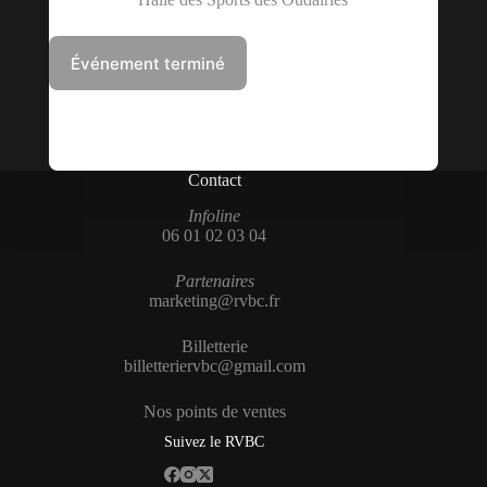
Contact
Infoline
06 01 02 03 04
Partenaires
marketing@rvbc.fr
Billetterie
billetteriervbc@gmail.com
Nos points de ventes
Suivez le RVBC