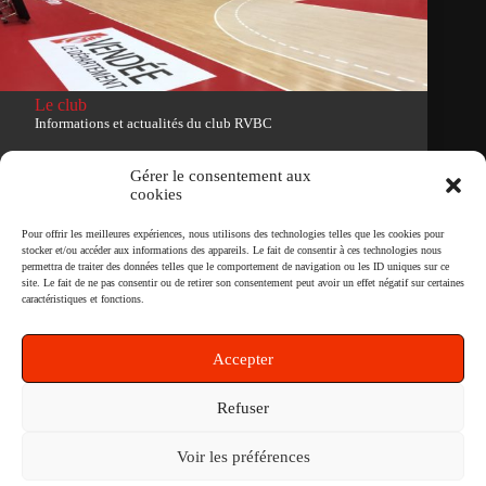
Le club
Informations et actualités du club RVBC
Voir le site du club
Gérer le consentement aux
cookies
Tous droits réservés
Pour offrir les meilleures expériences, nous utilisons des technologies telles que les cookies pour
stocker et/ou accéder aux informations des appareils. Le fait de consentir à ces technologies nous
permettra de traiter des données telles que le comportement de navigation ou les ID uniques sur ce
site. Le fait de ne pas consentir ou de retirer son consentement peut avoir un effet négatif sur certaines
Newsletter
caractéristiques et fonctions.
Accepter
S'inscrire
Refuser
Voir les préférences