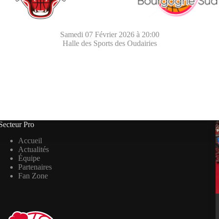
Samedi 07 Février 2026 à 20:00
Halle des Sports des Oudairies
Secteur Pro
Accueil
Actualités
Équipe
Partenaires
Fan Zone