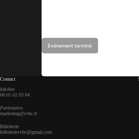
Contact
Infoline
06 01 02 03 04
Partenaires
marketing@rvbc.fr
Billetterie
billetteriervbc@gmail.com