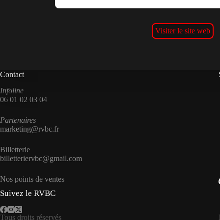
Visiter le site web
Contact
Infoline
06 01 02 03 04
Partenaires
marketing@rvbc.fr
Billetterie
billetteriervbc@gmail.com
Nos points de ventes
Suivez le RVBC
Tous droits réservés