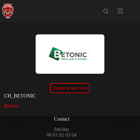
Passer
au
contenu
Visiter le site web
CH_BETONIC
Bronze
Contact
Infoline
06 01 02 03 04