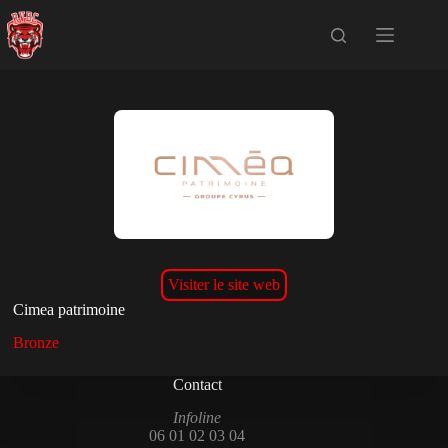
Passer
au
contenu
Visiter le site web
Cimea patrimoine
Bronze
Contact
Infoline
06 01 02 03 04