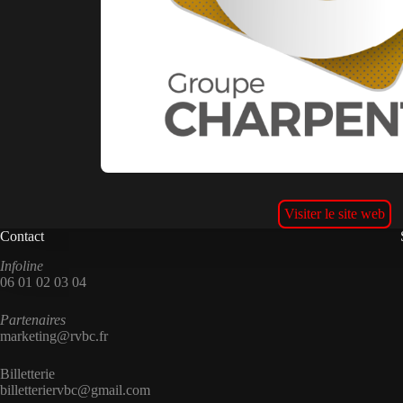
Visiter le site web
Contact
Infoline
06 01 02 03 04
Partenaires
marketing@rvbc.fr
Billetterie
billetteriervbc@gmail.com