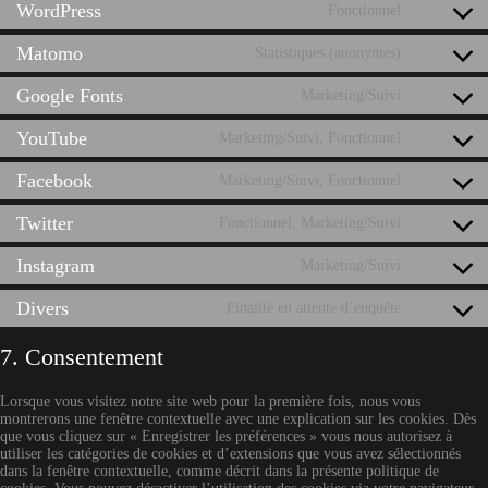
WordPress
service
Fonctionnel
Consent
woocomm
to
Matomo
service
Statistiques (anonymes)
Consent
wordpress
to
Google Fonts
service
Marketing/Suivi
Consent
matomo
to
YouTube
service
Marketing/Suivi, Fonctionnel
Consent
google-
to
fonts
Facebook
service
Marketing/Suivi, Fonctionnel
Consent
youtube
to
Twitter
service
Fonctionnel, Marketing/Suivi
Consent
facebook
to
Instagram
service
Marketing/Suivi
Consent
twitter
to
Divers
service
Finalité en attente d’enquête
Consent
instagram
to
service
7. Consentement
divers
Lorsque vous visitez notre site web pour la première fois, nous vous
montrerons une fenêtre contextuelle avec une explication sur les cookies. Dès
que vous cliquez sur « Enregistrer les préférences » vous nous autorisez à
utiliser les catégories de cookies et d’extensions que vous avez sélectionnés
dans la fenêtre contextuelle, comme décrit dans la présente politique de