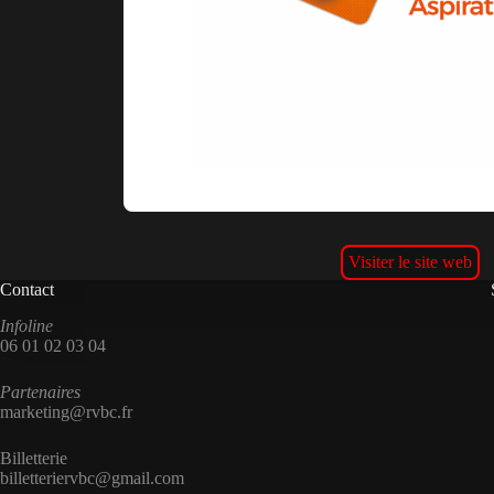
Visiter le site web
Contact
Infoline
06 01 02 03 04
Partenaires
marketing@rvbc.fr
Billetterie
billetteriervbc@gmail.com